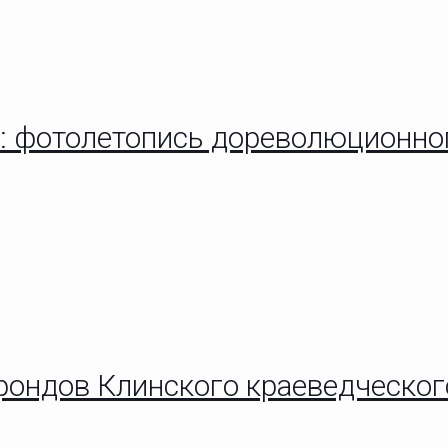
а: фотолетопись дореволюционно
ондов Клинского краеведческог