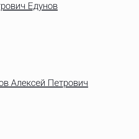
трович Едунов
ов Алексей Петрович