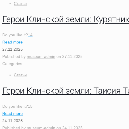
Статьи
Герои Клинской земли: Курятни
Do you like it?
14
Read more
27.11.2025
Published by
museum-admin
on
27.11.2025
Categories
Статьи
Герои Клинской земли: Таисия
Do you like it?
15
Read more
24.11.2025
Published by
museum-admin
on
24.11.2025