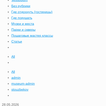
Vestibulum
Без рубрики
Где отдохнуть (гостиницы)
Где покушать
Музеи и места
Парки и скверы
Пошаговые мастер классы
Статьи
All
All
admin
museum-admin
stouzbekov
28.05.2026