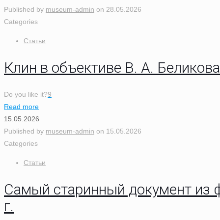
Published by
museum-admin
on
28.05.2026
Categories
Статьи
Клин в объективе В. А. Беликов
Do you like it?
9
Read more
15.05.2026
Published by
museum-admin
on
15.05.2026
Categories
Статьи
Самый старинный документ из ф
г.