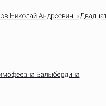
ков Николай Андреевич. «Двадца
 Тимофеевна Балыбердина