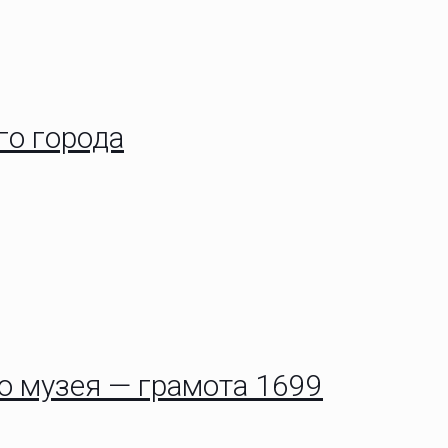
го города
о музея — грамота 1699