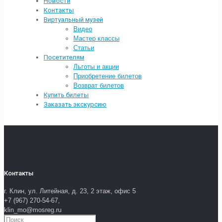
Новости
Контакты
Виртуальный музей
Видео
Мастер классы
Статьи
Посетителям
Льготы и акции
Приобретение билетов
Возврат билетов
Купить билеты
Заказать экскурсию
Контакты
г. Клин, ул. Литейная, д. 23, 2 этаж, офис 5
+7 (967) 270-54-67,
klin_mo@mosreg.ru