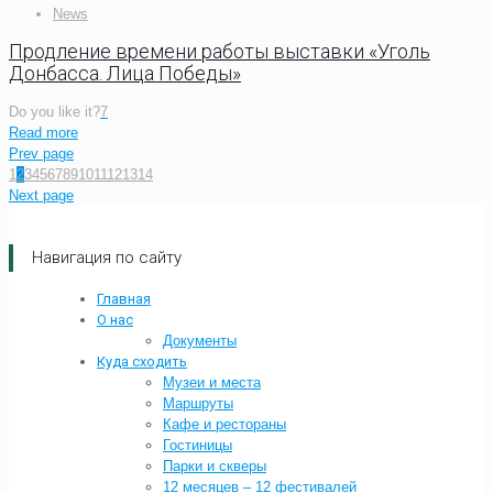
News
Продление времени работы выставки «Уголь
Донбасса. Лица Победы»
Do you like it?
7
Read more
Prev page
1
2
3
4
5
6
7
8
9
10
11
12
13
14
Next page
Навигация по сайту
Главная
О нас
Документы
Куда сходить
Музеи и места
Маршруты
Кафе и рестораны
Гостиницы
Парки и скверы
12 месяцев – 12 фестивалей