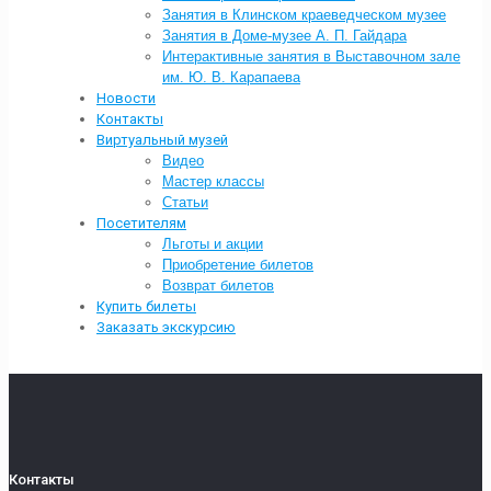
Занятия в Клинском краеведческом музее
Занятия в Доме-музее А. П. Гайдара
Интерактивные занятия в Выставочном зале
им. Ю. В. Карапаева
Новости
Контакты
Виртуальный музей
Видео
Мастер классы
Статьи
Посетителям
Льготы и акции
Приобретение билетов
Возврат билетов
Купить билеты
Заказать экскурсию
Контакты