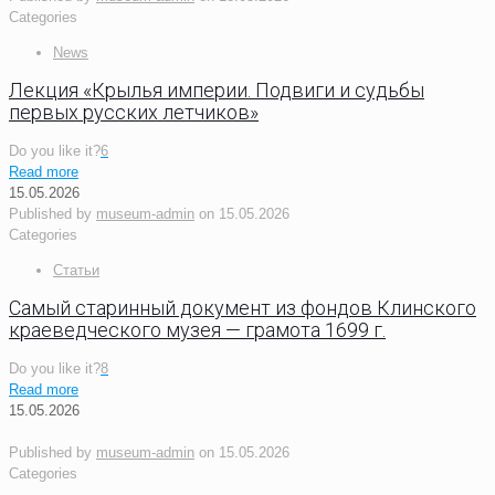
Categories
News
Лекция «Крылья империи. Подвиги и судьбы
первых русских летчиков»
Do you like it?
6
Read more
15.05.2026
Published by
museum-admin
on
15.05.2026
Categories
Статьи
Самый старинный документ из фондов Клинского
краеведческого музея — грамота 1699 г.
Do you like it?
8
Read more
15.05.2026
Published by
museum-admin
on
15.05.2026
Categories