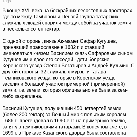
Tags
В конце XVII века на бескрайних лесостепных просторах
где-то между Тамбовом и Пензой группа татарских
служилых людей спорили между собой за участок земли
в несколько сотен гектар.
С одной стороны, князь Ак-мамет Сафар Кугушев,
принявший православие в 1682 г. и ставший
именоваться князем Василием князь Сафаровым сыном
Кугушевым и двое его соседей - дети боярские
Керенского уезда Степан Богатырев и Андрей Кузьмин. С
другой стороны, 32 служилых мурзы и татара
Темниковского уезда, которые в Керенском уезде
заселили большой участок примерной (примеренной)
земли, т.е. земли, которая официально не была за кем-
либо закреплена.
Василий Кугушев, получивший 450 четвертей земли
(более 200 гектар) за Вечный мир с польским королем
1686 г., претендовал в 1690-е гг. на примерную землю,
занятую темниковскими татарами. В конечном счете, в
1699 г. в Приказе Казанского дворца была составлена