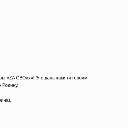
вы «ZA СВОих»! Это дань памяти героям,
 Родину.
рина).