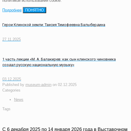
политикой использования cookie.
Подробнее
ПОНЯТНО
Герои Клинской земли: Таисия Тимофеевна Балыбердина
27.11.2025
1 часть лекции «М. А. Балакирев: как сын клинского чиновника
создал русскую национальную музыку»
03.12.2025
Published by
museum-admin
on
02.12.2025
Categories
News
Tags
С 6 декабря 2025 по 14 января 2026 года в Выставочном