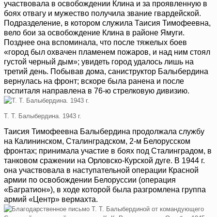
участвовала в освобождении Клина и за проявленную в
боях отвагу и мужество получила звание гвардейской.
Подразделение, в котором служила Таисия Тимофеевна,
вело бои за освобождение Клина в районе Ямуги.
Позднее она вспоминала, что после тяжелых боев
«город был охвачен пламенем пожаров, и над ним стоял
густой черный дым»; увидеть город удалось лишь на
третий день. Побывав дома, саниструктор Балыбердина
вернулась на фронт; вскоре была ранена и после
госпиталя направлена в 76-ю стрелковую дивизию.
Т. Т. Балыбердина. 1943 г.
Таисия Тимофеевна Балыбердина продолжала службу
на Калининском, Сталинградском, 2-м Белорусском
фронтах; принимала участие в боях под Сталинградом, в
танковом сражении на Орловско-Курской дуге. В 1944 г.
она участвовала в наступательной операции Красной
армии по освобождении Белоруссии (операция
«Багратион»), в ходе которой была разгромлена группа
армий «Центр» вермахта.