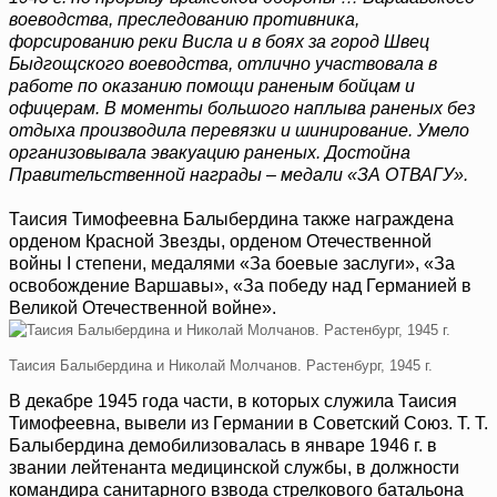
воеводства, преследованию противника,
форсированию реки Висла и в боях за город Швец
Быдгощского воеводства, отлично участвовала в
работе по оказанию помощи раненым бойцам и
офицерам. В моменты большого наплыва раненых без
отдыха производила перевязки и шинирование. Умело
организовывала эвакуацию раненых. Достойна
Правительственной награды – медали «ЗА ОТВАГУ».
Таисия Тимофеевна Балыбердина также награждена
орденом Красной Звезды, орденом Отечественной
войны I степени, медалями «За боевые заслуги», «За
освобождение Варшавы», «За победу над Германией в
Великой Отечественной войне».
Таисия Балыбердина и Николай Молчанов. Растенбург, 1945 г.
В декабре 1945 года части, в которых служила Таисия
Тимофеевна, вывели из Германии в Советский Союз. Т. Т.
Балыбердина демобилизовалась в январе 1946 г. в
звании лейтенанта медицинской службы, в должности
командира санитарного взвода стрелкового батальона