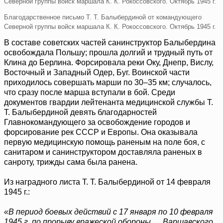
Благодарственное письмо Т. Т. Балыбердиной от командующего
Северной группы войск маршала К. К. Рокоссовского. Октябрь 1945 г.
В составе советских частей санинструктор Балыбердина
освобождала Польшу; прошла долгий и трудный путь от
Клина до Берлина. Форсировала реки Оку, Днепр, Вислу,
Восточный и Западный Одер, Буг. Воинской части
приходилось совершать марши по 30–35 км; случалось,
что сразу после марша вступали в бой. Среди
документов гвардии лейтенанта медицинской службы Т.
Т. Балыбердиной девять благодарностей
Главнокомандующего за освобождение городов и
форсирование рек СССР и Европы. Она оказывала
первую медицинскую помощь раненым на поле боя, с
санитаром и санинструктором доставляла раненых в
санроту, трижды сама была ранена.
Из наградного листа Т. Т. Балыбердиной от 14 февраля
1945 г.:
«В период боевых действий с 17 января по 10 февраля
1945 г. по прорыву вражеской обороны … Варшавского