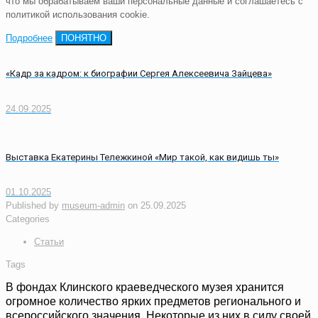
что мы обрабатываем ваши персональные данные и соглашаетесь с
политикой использования cookie.
Подробнее
ПОНЯТНО
«Кадр за кадром: к биографии Сергея Алексеевича Зайцева»
24.09.2025
Выставка Екатерины Тележкиной «Мир такой, как видишь ты»
01.10.2025
Published by
museum-admin
on
25.09.2025
Categories
Статьи
Tags
В фондах Клинского краеведческого музея хранится
огромное количество ярких предметов регионального и
всероссийского значения. Некоторые из них в силу своей