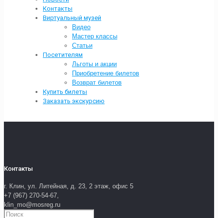
Контакты
Виртуальный музей
Видео
Мастер классы
Статьи
Посетителям
Льготы и акции
Приобретение билетов
Возврат билетов
Купить билеты
Заказать экскурсию
Контакты
г. Клин, ул. Литейная, д. 23, 2 этаж, офис 5
+7 (967) 270-54-67,
klin_mo@mosreg.ru