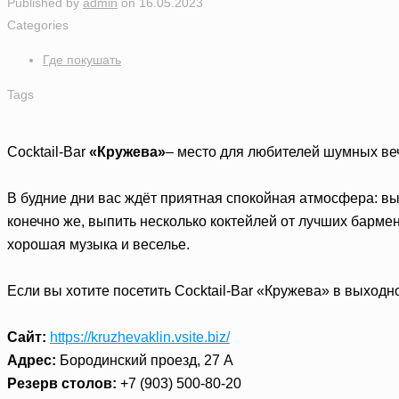
Published by
admin
on
16.05.2023
Categories
Где покушать
Tags
Cocktail-Bar
«Кружева»
– место для любителей шумных веч
В будние дни вас ждёт приятная спокойная атмосфера: вы 
конечно же, выпить несколько коктейлей от лучших барме
хорошая музыка и веселье.
Если вы хотите посетить Cocktail-Bar «Кружева» в выходн
Сайт:
https://kruzhevaklin.vsite.biz/
Адрес:
Бородинский проезд, 27 А
Резерв столов:
+7 (903) 500-80-20