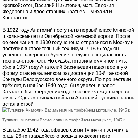
крепкой: отец Василий Никитович, мать Евдокия
Фёдоровна и двое старших братьев – Михаил и
Константин.
В 1922 году Анатолий поступил в первый класс Клинской
школы‑семилетки Октябрьской железной дороги. После
её окончания, в 1930 году, юноша отправился в Москву и
поступил в строительный техникум. В 1936 году он
успешно завершил обучение, получив специальность
техника‑строителя. Но судьба готовила ему иной путь.
Уже в 1937 году Анатолий Васильевич надел военную
форму, став начальником радиостанции 10‑й танковой
бригады Белорусского военного округа. По прошествии
трёх лет, в ноябре 1940 года, был уволен в запас.
Казалось бы, впереди молодого человека ждёт мирная
жизнь. Однако грянула война и Анатолий Тупичкин вновь
встал в строй.
Тупичкин Анатолий Васильевич на трофейном мотоцикле, 1945 г.
В декабре 1942 года офицер связи Тупичкин вступил в
ряды 26‑го гвардейского воздушно‑десантного