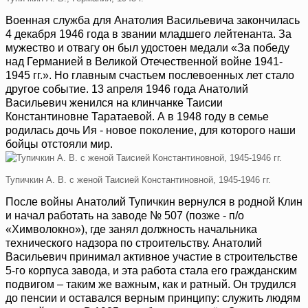
Военная служба для Анатолия Васильевича закончилась
4 декабря 1946 года в звании младшего лейтенанта. За
мужество и отвагу он был удостоен медали «За победу
над Германией в Великой Отечественной войне 1941-
1945 гг.». Но главным счастьем послевоенных лет стало
другое событие. 13 апреля 1946 года Анатолий
Васильевич женился на клинчанке Таисии
Константиновне Таратаевой. А в 1948 году в семье
родилась дочь Ия - новое поколение, для которого наши
бойцы отстояли мир.
Тупичкин А. В. с женой Таисией Константиновной, 1945-1946 гг.
После войны Анатолий Тупичкин вернулся в родной Клин
и начал работать на заводе № 507 (позже - п/о
«Химволокно»), где занял должность начальника
технического надзора по строительству. Анатолий
Васильевич принимал активное участие в строительстве
5‑го корпуса завода, и эта работа стала его гражданским
подвигом – таким же важным, как и ратный. Он трудился
до пенсии и оставался верным принципу: служить людям