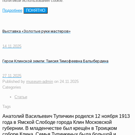
политикой использования cookie.
Подробнее
ПОНЯТНО
Выставка «Золотые руки мастеров»
14.11.2025
Герои Клинской земли: Таисия Тимофеевна Балыбердина
27.11.2025
Published by
museum-admin
on
24.11.2025
Categories
Статьи
Tags
Анатолий Васильевич Тупичкин родился 12 ноября 1913
года в Ямской Слободе города Клин Московской
губернии. В младенчестве был крещён в Троицком
соборе Клина. Семья Тупичкиных была большой и