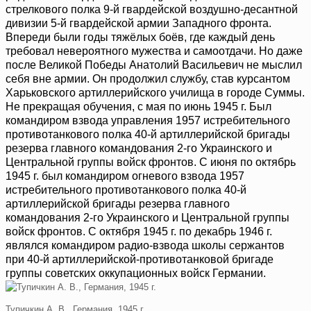
стрелкового полка 9-й гвардейской воздушно-десантной
дивизии 5-й гвардейской армии Западного фронта.
Впереди были годы тяжёлых боёв, где каждый день
требовал невероятного мужества и самоотдачи. Но даже
после Великой Победы Анатолий Васильевич не мыслил
себя вне армии. Он продолжил службу, став курсантом
Харьковского артиллерийского училища в городе Суммы.
Не прекращая обучения, с мая по июнь 1945 г. Был
командиром взвода управления 1957 истребительного
противотанкового полка 40-й артиллерийской бригады
резерва главного командования 2-го Украинского и
Центральной группы войск фронтов. С июня по октябрь
1945 г. был командиром огневого взвода 1957
истребительного противотанкового полка 40-й
артиллерийской бригады резерва главного
командования 2-го Украинского и Центральной группы
войск фронтов. С октября 1945 г. по декабрь 1946 г.
являлся командиром радио-взвода школы сержантов
при 40-й артиллерийской-противотанковой бригаде
группы советских оккупационных войск Германии.
Тупичкин А. В., Германия, 1945 г.