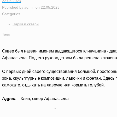
22.05.2023
Published by
admin
on
22.05.2023
Categories
Парки и скверы
Tags
Сквер был назван именем выдающегося клинчанина - два
Афанасьева. Под его руководством была решена ключевая 
С первых дней своего существования большой, просторн
зона, скульптурные композиции, лавочки и фонтан. Здесь
самокате, отдыхать на лавочке или кормить голубей.
Адрес:
г. Клин, сквер Афанасьева