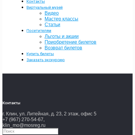
Контакты
Виртуальный музей
Видео
Мастер классы
Статьи
Посетителям
Льготы и акции
Приобретение билетов
Возврат билетов
Купить билеты
Заказать экскурсию
Контакты
г. Клин, ул. Литейная, д. 23, 2 этаж, офис 5
+7 (967) 270-54-67,
klin_mo@mosreg.ru