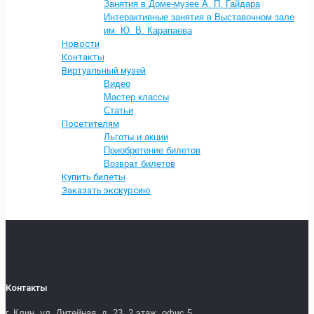
Занятия в Доме-музее А. П. Гайдара
Интерактивные занятия в Выставочном зале
им. Ю. В. Карапаева
Новости
Контакты
Виртуальный музей
Видео
Мастер классы
Статьи
Посетителям
Льготы и акции
Приобретение билетов
Возврат билетов
Купить билеты
Заказать экскурсию
Контакты
г. Клин, ул. Литейная, д. 23, 2 этаж, офис 5