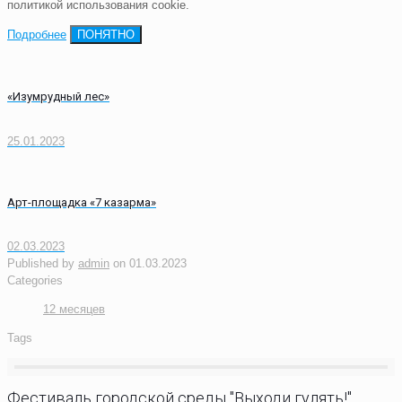
политикой использования cookie.
Подробнее
ПОНЯТНО
«Изумрудный лес»
25.01.2023
Арт-площадка «7 казарма»
02.03.2023
Published by
admin
on
01.03.2023
Categories
12 месяцев
Tags
Фестиваль городской среды "Выходи гулять!"