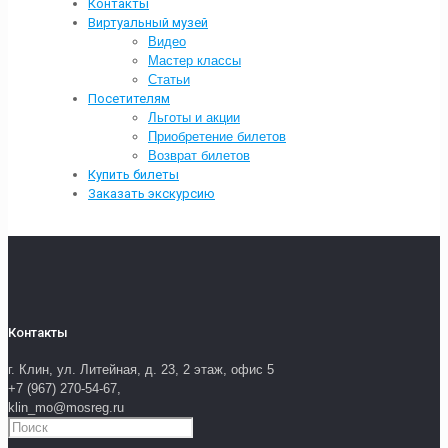
Контакты
Виртуальный музей
Видео
Мастер классы
Статьи
Посетителям
Льготы и акции
Приобретение билетов
Возврат билетов
Купить билеты
Заказать экскурсию
Контакты
г. Клин, ул. Литейная, д. 23, 2 этаж, офис 5
+7 (967) 270-54-67,
klin_mo@mosreg.ru