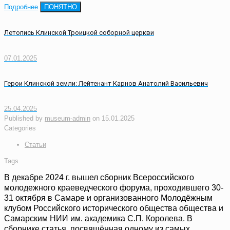
Подробнее
ПОНЯТНО
Летопись Клинской Троицкой соборной церкви
07.01.2025
Герои Клинской земли: Лейтенант Карнов Анатолий Васильевич
25.04.2025
Published by
museum-admin
on
15.01.2025
Categories
Статьи
Tags
В декабре 2024 г. вышел сборник Всероссийского
молодежного краеведческого форума, проходившего 30-
31 октября в Самаре и организованного Молодёжным
клубом Российского исторического общества общества и
Самарским НИИ им. академика С.П. Королева. В
сборнике статья, посвящённая одному из самых