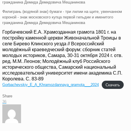
Филигрань (водяной знак) бумаги - три лилии на щите, увенчанном
короной - знак московского купца первой гильдии и именитого
гражданина Демида Демидовича Мещанинова
Горбачевский Е.А. Храмозданная грамота 1801 г. на
постройку каменной церкви Живоначальной Троицы в
селе Бирево Клинского уезда // Всероссийский
молодёжный краеведческий форум: сборник статей
молодых историков, Самара, 30-31 октября 2024 г. отв.
ред. М.М. Леонов; Молодёжный клуб Российского
исторического общества, Самарский национальный
исследовательский университет имени академика С.П.
Королева. С. 83-89
Gorbachevskiy_E_A_Khramozdannaya_gramota___2024
Скачать
Share
36