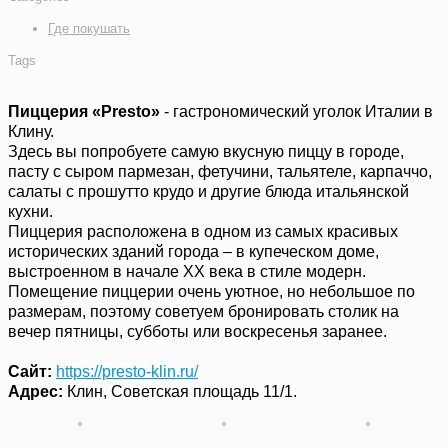
Где покушать
Tags
Пиццерия «Presto»
- гастрономический уголок Италии в
Клину.
Здесь вы попробуете самую вкусную пиццу в городе,
пасту с сыром пармезан, фетучини, тальятеле, карпаччо,
салаты с прошутто крудо и другие блюда итальянской
кухни.
Пиццерия расположена в одном из самых красивых
исторических зданий города – в купеческом доме,
выстроенном в начале ХХ века в стиле модерн.
Помещение пиццерии очень уютное, но небольшое по
размерам, поэтому советуем бронировать столик на
вечер пятницы, субботы или воскресенья заранее.
Сайт:
https://presto-klin.ru/
Адрес:
Клин, Советская площадь 11/1.