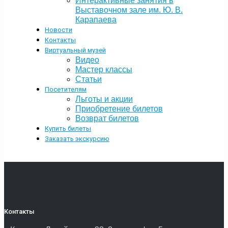
Интерактивные занятия в
Выставочном зале им. Ю. В.
Карапаева
Новости
Контакты
Виртуальный музей
Видео
Мастер классы
Статьи
Посетителям
Льготы и акции
Приобретение билетов
Возврат билетов
Купить билеты
Заказать экскурсию
Контакты