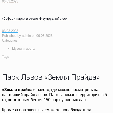
06.03.2023
«Сафари-парк» в отеле «Изумрудный лес»
06.03.2023
Published by
admin
on
06.03.2023
Categories
Музеи и места
Tags
Парк Львов «Земля Прайда»
«Земля прайда»
- место, где можно посмотреть на
настоящий прайд львов. Парк занимает территорию в 5
га, по которым бегает 150 пар пушистых лап.
Кроме львов здесь вы сможете понаблюдать за