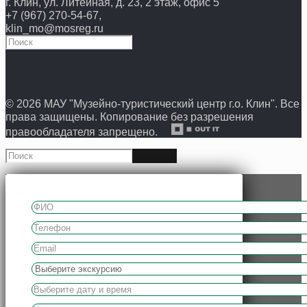
г. Клин, ул. Литейная, д. 23, 2 этаж, офис 5
+7 (967) 270-54-67,
klin_mo@mosreg.ru
© 2026 МАУ "Музейно-туристический центр г.о. Клин". Все
права защищены. Копирование без разрешения
правообладателя запрещено.