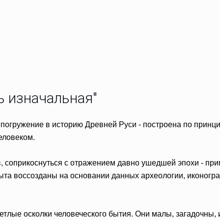
ь изначальная"
 погружение в историю Древней Руси - построена по принци
еловеком.
в, соприкоснуться с отражением давно ушедшей эпохи - прим
быта воссозданы на основании данных археологии, иконог
лые осколки человеческого бытия. Они малы, загадочны, и,