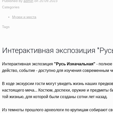
Published by
admin
on
20.09.2023
Categories
Музеи и места
Tags
Интерактивная экспозиция "Рус
Интерактивная экспозиция
"Русь Изначальная"
- полное
действо, событие - доступно для изучения современным ч
В ходе экскурсии гости могут увидеть жизнь наших предко
настоящего меча... Костюм, доспехи, оружие и предметы 
той жизнью, для которой были созданы сотни лет назад.
Из темноты прошлого археологи по крупицам собирают свет