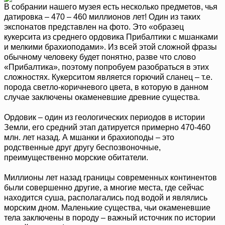
В собрании нашего музея есть несколько предметов, чья
датировка – 470 – 460 миллионов лет! Один из таких
экспонатов представлен на фото. Это «образец
кукерсита из среднего ордовика Прибалтики с мшанками
и мелкими брахиоподами». Из всей этой сложной фразы
обычному человеку будет понятно, разве что слово
«Прибалтика», поэтому попробуем разобраться в этих
сложностях. Кукерситом является горючий сланец – т.е.
порода светло-коричневого цвета, в которую в данном
случае заключены окаменевшие древние существа.
Ордовик – один из геологических периодов в истории
Земли, его средний этап датируется примерно 470-460
млн. лет назад. А мшанки и брахиоподы – это
родственные друг другу беcпозвоночные,
преимущественно морские обитатели.
Миллионы лет назад границы современных континентов
были совершенно другие, а многие места, где сейчас
находится суша, располагались под водой и являлись
морским дном. Маленькие существа, чьи окаменевшие
тела заключены в породу – важный источник по истории