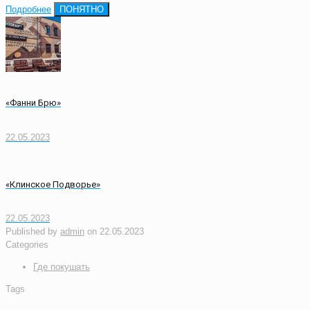
Подробнее
ПОНЯТНО
«Фанни Брю»
22.05.2023
«Клинское Подворье»
22.05.2023
Published by
admin
on
22.05.2023
Categories
Где покушать
Tags